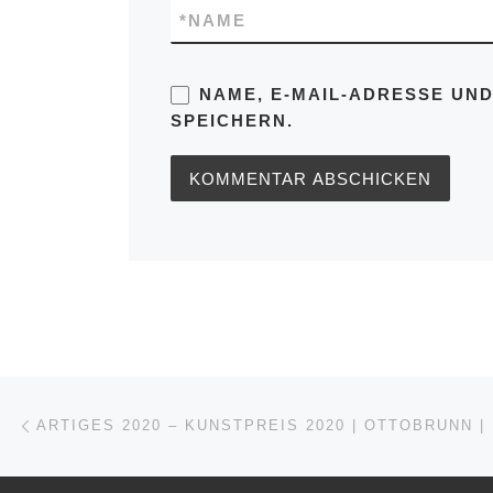
*
NAME
NAME, E-MAIL-ADRESSE UN
SPEICHERN.
Beitragsnavigation
Vorheriger Beitrag
ARTIGES 2020 – KUNSTPREIS 2020 | OTTOBRUNN |