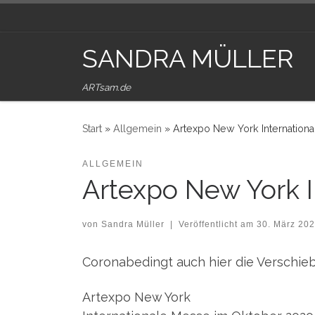
Zum Inhalt springen
SANDRA MÜLLER
ARTsam.de
Start
»
Allgemein
»
Artexpo New York Internationa
ALLGEMEIN
Artexpo New York I
von
Sandra Müller
|
Veröffentlicht am
30. März 20
Coronabedingt auch hier die Verschie
Artexpo New York