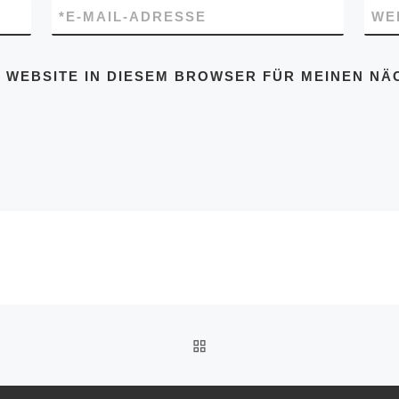
*
E-MAIL-ADRESSE
WE
D WEBSITE IN DIESEM BROWSER FÜR MEINEN N
ZURÜCK ZUR BEITRAGSL