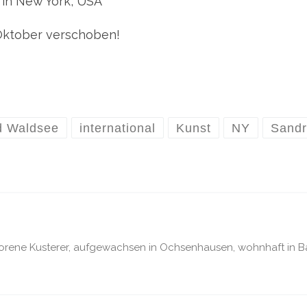
 in New York, USA
Oktober verschoben!
d Waldsee
international
Kunst
NY
Sandr
orene Kusterer, aufgewachsen in Ochsenhausen, wohnhaft in 