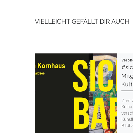
VIELLEICHT GEFÄLLT DIR AUCH
Veröff
#sic
Mitg
Kul
Zum z
Kultu
versc
Künst
Bildha