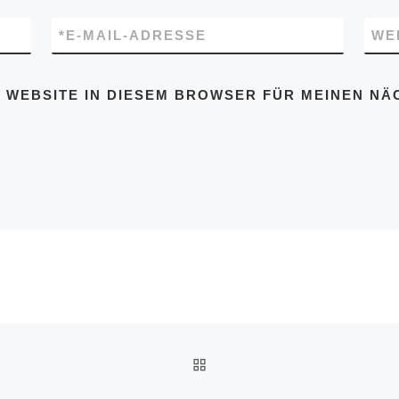
*
E-MAIL-ADRESSE
WE
D WEBSITE IN DIESEM BROWSER FÜR MEINEN N
ZURÜCK ZUR BEITRAGSL