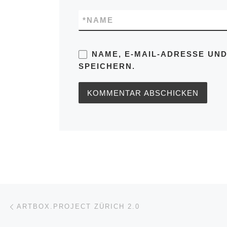
*
NAME
NAME, E-MAIL-ADRESSE UN
SPEICHERN.
Beitragsnavigation
Vorheriger Beitrag
ARTBOX.PROJECT ZÜRICH 2.0