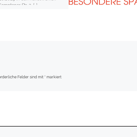
(Kemptener Str. 3, […]
orderliche Felder sind mit
*
markiert